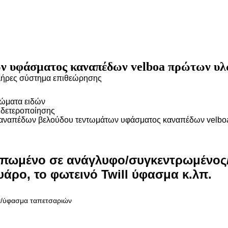
ων υφάσματος καναπέδων velboa πρώτων υ
 πλήρες σύστημα επιθεώρησης
ρώματα ειδών
υδετεροποίησης
αναπέδων βελούδου τεντωμάτων υφάσματος καναπέδων velbo
πωμένο σε ανάγλυφο/συγκεντρωμένος/τ
υάρο, το φωτεινό Twill ύφασμα κ.λπ.
α/ύφασμα ταπετσαριών