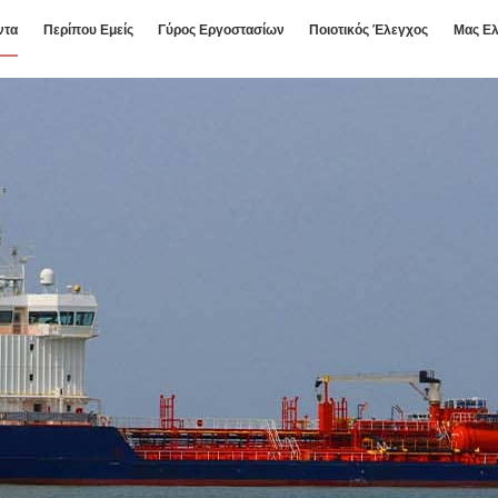
ντα
Περίπου Εμείς
Γύρος Εργοστασίων
Ποιοτικός Έλεγχος
Μας Ελ