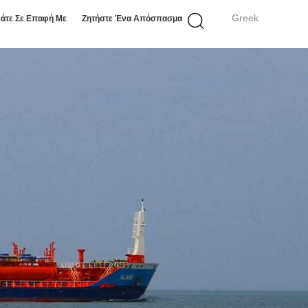
Greek
άτε Σε Επαφή Με
Ζητήστε Ένα Απόσπασμα