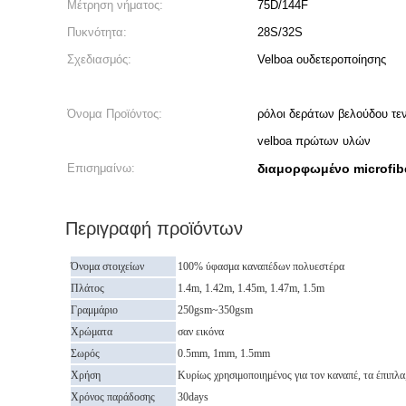
Μέτρηση νήματος:
75D/144F
Πυκνότητα:
28S/32S
Σχεδιασμός:
Velboa ουδετεροποίησης
Όνομα Προϊόντος:
ρόλοι δεράτων βελούδου τ
velboa πρώτων υλών
Επισημαίνω:
διαμορφωμένο microfib
Περιγραφή προϊόντων
Όνομα στοιχείων
100% ύφασμα καναπέδων πολυεστέρα
Πλάτος
1.4m, 1.42m, 1.45m, 1.47m, 1.5m
Γραμμάριο
250gsm~350gsm
Χρώματα
σαν εικόνα
Σωρός
0.5mm, 1mm, 1.5mm
Χρήση
Κυρίως χρησιμοποιημένος για τον καναπέ, τα έπιπλα,
Χρόνος παράδοσης
30days