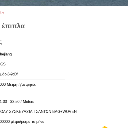
πλα
 έπιπλα
ς
hejiang
SGS
μάς-β-9d0f
000 Μετρητή/μετρητές
$1.00 - $2.50 / Meters
ΠΟΛΥ ΣΥΣΚΕΥΑΣΊΑ ΤΣΑΝΤΏΝ BAG+WOVEN
00000 μέτρο/μέτρα το μήνα