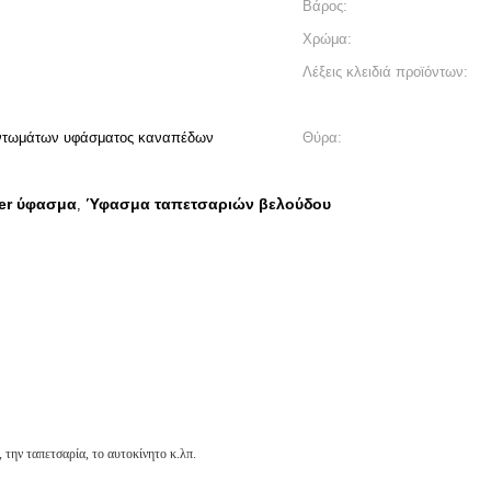
Βάρος:
Χρώμα:
Λέξεις κλειδιά προϊόντων:
εντωμάτων υφάσματος καναπέδων
Θύρα:
er ύφασμα
Ύφασμα ταπετσαριών βελούδου
,
 την ταπετσαρία, το αυτοκίνητο κ.λπ.