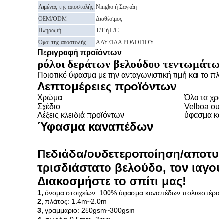
Λιμένας της αποστολής:
Ningbo ή Σαγκάη
OEM/ODM
Διαθέσιμος
Πληρωμή
T/T ή L/C
Όροι της αποστολής
ΑΛΥΣΊΔΑ ΡΟΛΟΓΙΟΎ
Περιγραφή προϊόντων
ρόλοι δεράτων βελούδου τεντωμάτ
Ποιοτικό ύφασμα με την ανταγωνιστική τιμή και το
Λεπτομέρειες προϊόντων
Χρώμα
Όλα τα χ
Σχέδιο
Velboa ο
Λέξεις κλειδιά προϊόντων
ύφασμα κ
Ύφασμα καναπέδων
Πεδιάδα/ουδετεροποίηση/αποτυ
τρισδιάστατο βελούδο, τον ιαγο
Διακοσμήστε το σπίτι μας!
1,
όνομα στοιχείων: 100% ύφασμα καναπέδων πολυεστέρ
2,
πλάτος: 1.4m~2.0m
3,
γραμμάριο: 250gsm~300gsm