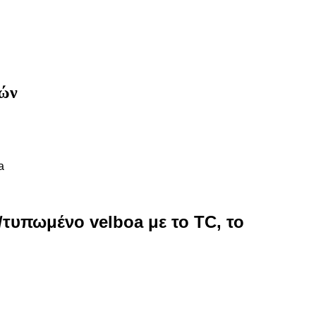
λών
a
υπωμένο velboa με το TC, το