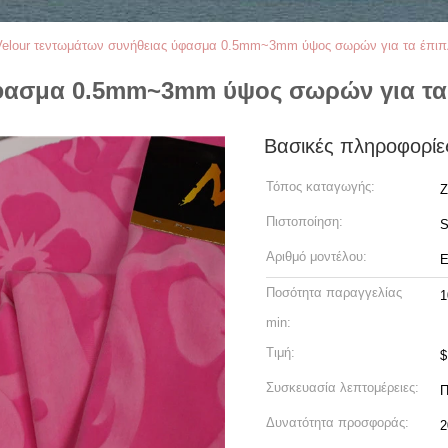
Velour τεντωμάτων συνήθειας ύφασμα 0.5mm~3mm ύψος σωρών για τα έπι
ύφασμα 0.5mm~3mm ύψος σωρών για τα
Βασικές πληροφορίε
Τόπος καταγωγής:
Z
Πιστοποίηση:
Αριθμό μοντέλου:
Ε
Ποσότητα παραγγελίας
1
min:
Τιμή:
Συσκευασία λεπτομέρειες:
Δυνατότητα προσφοράς:
2