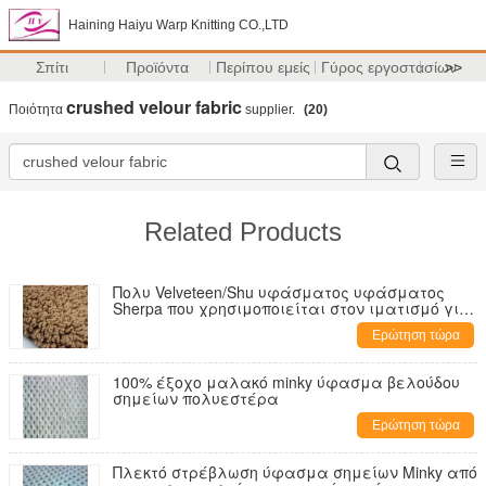
Haining Haiyu Warp Knitting CO.,LTD
Σπίτι
Προϊόντα
Περίπου εμείς
Γύρος εργοστασίων
>>
crushed velour fabric
Ποιότητα
supplier.
(20)
Related Products
Πολυ Velveteen/Shu υφάσματος υφάσματος
Sherpa που χρησιμοποιείται στον ιματισμό για
το κάλυμμα για το καπέλο για τα γάντια για
Ερώτηση τώρα
το μαντίλι
100% έξοχο μαλακό minky ύφασμα βελούδου
σημείων πολυεστέρα
Ερώτηση τώρα
Πλεκτό στρέβλωση ύφασμα σημείων Minky από