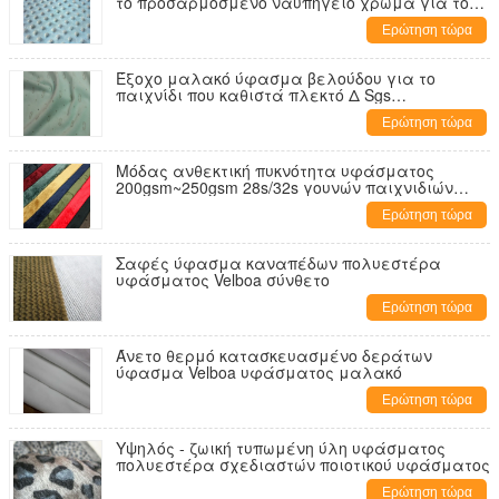
το προσαρμοσμένο ναυπηγείο χρώμα για το
ένδυμα
Ερώτηση τώρα
Έξοχο μαλακό ύφασμα βελούδου για το
παιχνίδι που καθιστά πλεκτό Δ Sgs
εγκεκριμένο
Ερώτηση τώρα
Μόδας ανθεκτική πυκνότητα υφάσματος
200gsm~250gsm 28s/32s γουνών παιχνιδιών
Velboa μαλακή
Ερώτηση τώρα
Σαφές ύφασμα καναπέδων πολυεστέρα
υφάσματος Velboa σύνθετο
Ερώτηση τώρα
Άνετο θερμό κατασκευασμένο δεράτων
ύφασμα Velboa υφάσματος μαλακό
Ερώτηση τώρα
Υψηλός - ζωική τυπωμένη ύλη υφάσματος
πολυεστέρα σχεδιαστών ποιοτικού υφάσματος
Ερώτηση τώρα