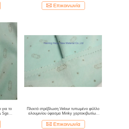
Επικοινωνία
 για το
Πλεκτό στρέβλωση Velour τυπωμένο φύλλο
Δ Sgs
αλουμινίου ύφασμα Minky χαρτοκιβωτίων
ζωικό για την ανταγωνιστική τιμή
Επικοινωνία