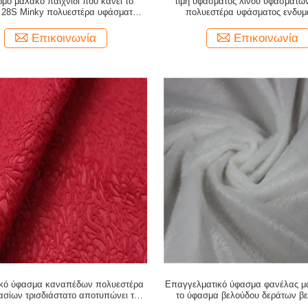
ρμό μαλακό παιχνίδι που κάνει το
τιμή υφάσματος λινού υφασμάτων
 28S Minky πολυεστέρα υφάσματος
πολυεστέρα υφάσματος ενδυ
% έπλεξε το ύφασμα ενδυμάτων
Επικοινωνία
Επικοινωνία
ζικό ύφασμα καναπέδων πολυεστέρα
Επαγγελματικό ύφασμα φανέλας 
ασίων τρισδιάστατο αποτυπώνει το
το ύφασμα βελούδου δεράτων β
 καναπέδων βελούδου της Γαλλίας
ναυπηγείων