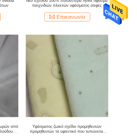
 velboa
Νέο σχεδίου 100% πολυεστέρα nylex ύφασμα
μάτων
παιχνιδιών πλεκτών υφάσματος σαφές
Επικοινωνία
μωρών από
Υφάσματος ζωικό σχέδιο προμηθευτών
ελούδου
προμηθευτών το υφαντικό που τυπώνεται
πλέκει το ύφασμα πολυεστέρα με το λάστιχο