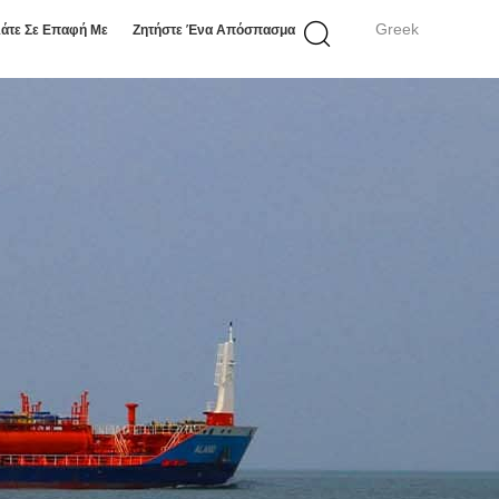
Greek
άτε Σε Επαφή Με
Ζητήστε Ένα Απόσπασμα