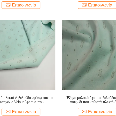
σματος βελούδου σε ανάγλυφο
Επικοινωνία
Επικοινωνία
κό πλεκτό Δ βελούδο υφάσματος το
Έξοχο μαλακό ύφασμα βελούδου
αστιχένιο Velour ύφασμα που
παιχνίδι που καθιστά πλεκτό 
κατασκευάζεται με στην Κίνα
εγκεκριμένο
Επικοινωνία
Επικοινωνία