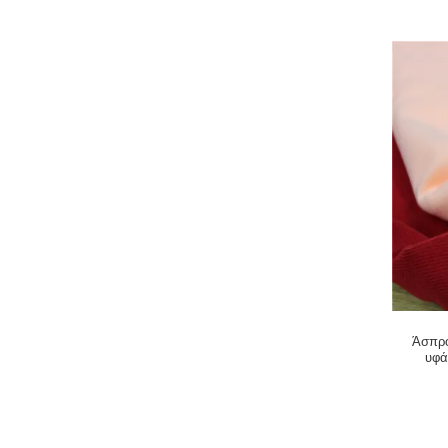
Άσπρο
υφά
πολυ