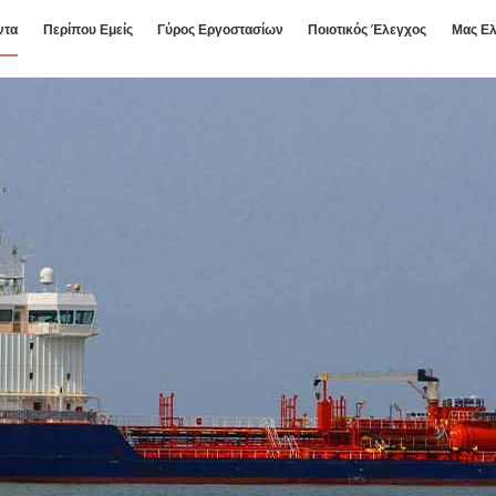
ντα
Περίπου Εμείς
Γύρος Εργοστασίων
Ποιοτικός Έλεγχος
Μας Ελ