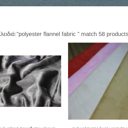
κλειδιά:
"polyester flannel fabric "
match 58 product