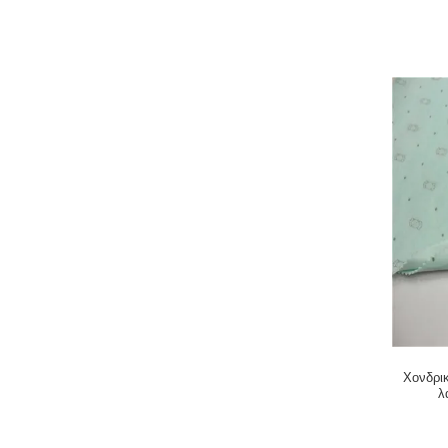
υφά
Χονδρι
λ