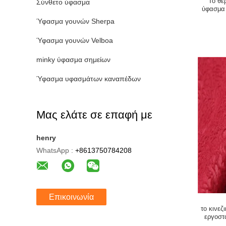
Το θε
Σύνθετο ύφασμα
ύφασμα
100
Ύφασμα γουνών Sherpa
Ύφασμα γουνών Velboa
minky ύφασμα σημείων
Ύφασμα υφασμάτων καναπέδων
Μας ελάτε σε επαφή με
henry
WhatsApp :
+8613750784208
Επικοινωνία
το κινε
εργοστ
ύφασμα