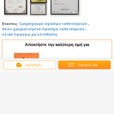
ζωηρόχρωμο ύφασμα ταπετσαριών
Ετικέττες:
,
πολυ χρωματισμένο ύφασμα ταπετσαριών
,
υλικό ύφασμα μη ολίσθησης
Αποκτήστε την καλύτερη τιμή για
Περικοπών στάζοντας
συζήτηση
Ζητήστε ένα
βουρτσισμένο velboa ύφασμα
υφάσματος ταπετσαριών
απόσπασμα
επίπλων εσωτερικό
Να συνεχίσει
Υφαντικά υφάσματα ταπετσαριών
Περισσότεροι