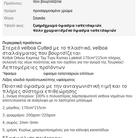
που βουρτσίζεται
Προϊόντος:
Χρώμα:
προσαρμοσμένο χρώμα
Θύρα:
Σαγκάη
ζωηρόχρωμο ύφασμα ταπετσαριών
Υψηλό φως:
,
πολυ χρωματισμένο ύφασμα ταπετσαριών
Περιγραφή προϊόντων
Στερεό velboa Cutted με το πλαστικό, velboa
σταλάγματος που βουρτσίζεται
Koltuk Ortusu Kaymaz Tay Tuyu Kumas Lateksli 170cm*215cm πλήρης
συλλογή της νέων ποιότητας και του σχεδίου για την αγορά της Τουρκίας!
Λεπτομέρειες προϊόντων
Ύφασμα
ύφασμα ταπετσαριών επίπλων
Λέξεις κλειδιά προϊόντων
κόπτης υφάσματος
Ποιοτικό ύφασμα με την ανταγωνιστική τιμή και το
πλήρες σύστημα επιθεώρησης
1, όνομα στοιχείων: 100% ο πολυεστέρας λάμπει/φωτεινό velboa νημάτων που
αποτυπώνεται σε ανάγλυφο με το λαστιχένιο μπάλωμα
2, μέγεθος: 170cm*215cm
3, γραμμάριο: 200gsm~220gsm
4, σωρός: 2mm~3mm
5, χρήση: Κυρίως χρησιμοποιημένος για την κάλυψη καναπέδων
Εξασφάλιση ποιότητας: