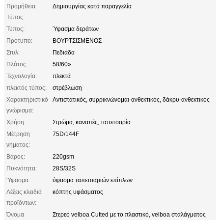
Προμήθεια
Δημιουργίας κατά παραγγελία
Τύπος:
Τύπος:
Ύφασμα δεράτων
Πρότυπο:
ΒΟΥΡΤΣΙΣΜΕΝΟΣ
Στυλ:
Πεδιάδα
Πλάτος:
58/60»
Τεχνολογία:
πλεκτά
πλεκτός τύπος:
στρέβλωση
Χαρακτηριστικό
Αντιστατικός, συρρικνώνομαι-ανθεκτικός, δάκρυ-ανθεκτικός
γνώρισμα:
Χρήση:
Στρώμα, καναπές, ταπετσαρία
Μέτρηση
75D/144F
νήματος:
Βάρος:
220gsm
Πυκνότητα:
28S/32S
Ύφασμα:
ύφασμα ταπετσαριών επίπλων
Λέξεις κλειδιά
κόπτης υφάσματος
προϊόντων:
Όνομα
Στερεό velboa Cutted με το πλαστικό, velboa σταλάγματος