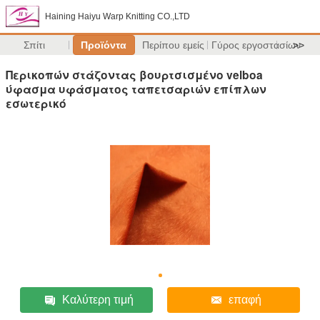
Haining Haiyu Warp Knitting CO.,LTD
Σπίτι
Προϊόντα
Περίπου εμείς
Γύρος εργοστασίων
>>
Περικοπών στάζοντας βουρτσισμένο velboa
ύφασμα υφάσματος ταπετσαριών επίπλων
εσωτερικό
Καλύτερη τιμή
επαφή