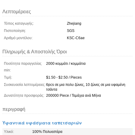
Λεπτομέρειες
Τόπος καταγωγής:
Zhejiang
Πιστοποίηση:
SGS
Αριθμό μοντέλου:
KSC-C6ae
Πληρωμής & Αποστολής Όροι
Ποσότητα παραγγελίας
2000 κομμάτι / κομμάτια
min:
Τιμή:
$1.50 - $2.50 / Pieces
Συσκευασία λεπτομέρειες:
6pcs σε μια πολυ ζώνες, 10 ζώνες σε μια υφαμένη
τσάντα
Δυνατότητα προσφοράς:
200000 Piece / Τεμάχια ανά Μήνα
περιγραφή
Υφαντικά υφάσματα ταπετσαριών
Υλικό:
100% Πολυεστέρα