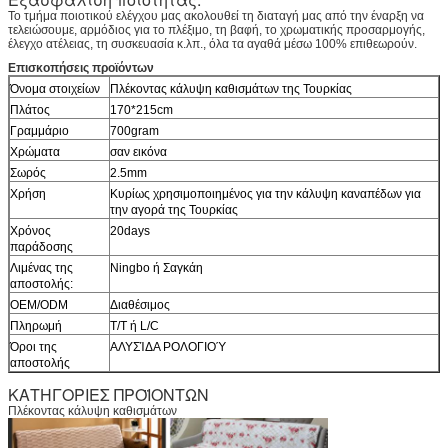
Το τμήμα ποιοτικού ελέγχου μας ακολουθεί τη διαταγή μας από την έναρξη να
τελειώσουμε, αρμόδιος για το πλέξιμο, τη βαφή, το χρωματικής προσαρμογής,
έλεγχο ατέλειας, τη συσκευασία κ.λπ., όλα τα αγαθά μέσω 100% επιθεωρούν.
Επισκοπήσεις προϊόντων
Όνομα στοιχείων
Πλέκοντας κάλυψη καθισμάτων της Τουρκίας
Πλάτος
170*215cm
Γραμμάριο
700gram
Χρώματα
σαν εικόνα
Σωρός
2.5mm
Χρήση
Κυρίως χρησιμοποιημένος για την κάλυψη καναπέδων για
την αγορά της Τουρκίας
Χρόνος
20days
παράδοσης
Λιμένας της
Ningbo ή Σαγκάη
αποστολής:
OEM/ODM
Διαθέσιμος
Πληρωμή
T/T ή L/C
Όροι της
ΑΛΥΣΊΔΑ ΡΟΛΟΓΙΟΎ
αποστολής
ΚΑΤΗΓΟΡΙΕΣ ΠΡΟΪΟΝΤΩΝ
Πλέκοντας κάλυψη καθισμάτων