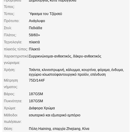
Προμήθεια
Δημιουργίας κατά παραγγελία
Τύπος:
Τύπος:
Ύφασμα του Τζέρσεϋ
Πρότυπο:
Ανάγλυφο
Στυλ:
Πεδιάδα
Πλάτος:
58/60»
Τεχνολογία:
πλεκτά
πλεκτός τύπος:
Πλεκτό
Χαρακτηριστικό
Συρρικνώνομαι-ανθεκτικός, δάκρυ-ανθεκτικός
γνώρισμα:
Χρήση:
Τσάντα, κλινοστρωμνή, κάλυμμα, κουρτίνα, φόρεμα, ένδυμα,
εγχώριο κλωστοϋφαντουργικό προϊόν, επένδυση
Μέτρηση
75D/144F
νήματος:
Βάρος:
187GSM
Πυκνότητα:
187GSM
Χρώμα:
Διάφορα Χρώμα
Μέθοδοι
εσωτερικό και εξωτερικό εμπόριο
πωλήσεων:
Θέση:
Πόλη Haining, επαρχία Zhejiang, Κίνα