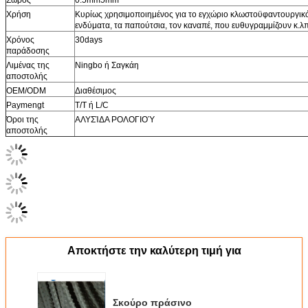
Χρήση
Κυρίως χρησιμοποιημένος για το εγχώριο κλωστοϋφαντουργικό π
ενδύματα, τα παπούτσια, τον καναπέ, που ευθυγραμμίζουν κ.λπ
Χρόνος
30days
παράδοσης
Λιμένας της
Ningbo ή Σαγκάη
αποστολής
OEM/ODM
Διαθέσιμος
Paymengt
T/T ή L/C
Όροι της
ΑΛΥΣΊΔΑ ΡΟΛΟΓΙΟΎ
αποστολής
Αποκτήστε την καλύτερη τιμή για
Σκούρο πράσινο