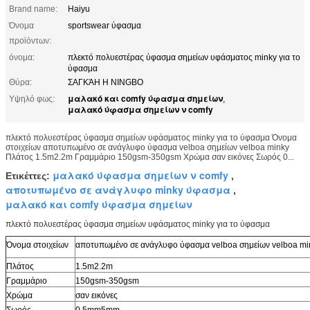
Brand name:
Haiyu
Όνομα
sportswear ύφασμα
προϊόντων:
όνομα:
πλεκτό πολυεστέρας ύφασμα σημείων υφάσματος minky για το
ύφασμα
Θύρα:
ΣΑΓΚΆΗ Η NINGBO
μαλακό και comfy ύφασμα σημείων
Υψηλό φως:
,
μαλακό ύφασμα σημείων ν comfy
πλεκτό πολυεστέρας ύφασμα σημείων υφάσματος minky για το ύφασμα Όνομα
στοιχείων αποτυπωμένο σε ανάγλυφο ύφασμα velboa σημείων velboa minky
Πλάτος 1.5m2.2m Γραμμάριο 150gsm-350gsm Χρώμα σαν εικόνες Σωρός 0...
μαλακό ύφασμα σημείων ν comfy
Ετικέττες:
,
αποτυπωμένο σε ανάγλυφο minky ύφασμα
,
μαλακό και comfy ύφασμα σημείων
πλεκτό πολυεστέρας ύφασμα σημείων υφάσματος minky για το ύφασμα
Όνομα στοιχείων
αποτυπωμένο σε ανάγλυφο ύφασμα velboa σημείων velboa mi
Πλάτος
1.5m2.2m
Γραμμάριο
150gsm-350gsm
Χρώμα
σαν εικόνες
Σωρός
0.5mm5mm