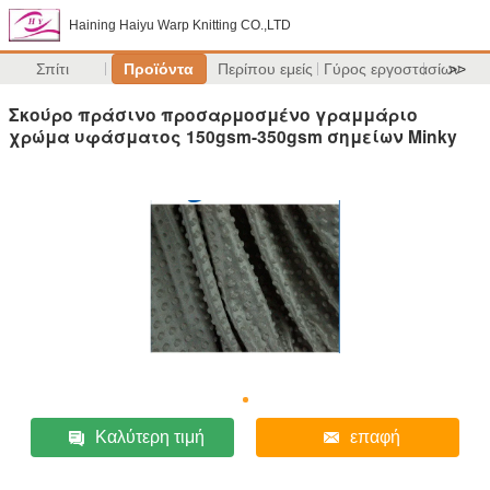
Haining Haiyu Warp Knitting CO.,LTD
Σπίτι
Προϊόντα
Περίπου εμείς
Γύρος εργοστασίων
>>
Σκούρο πράσινο προσαρμοσμένο γραμμάριο
χρώμα υφάσματος 150gsm-350gsm σημείων Minky
Καλύτερη τιμή
επαφή