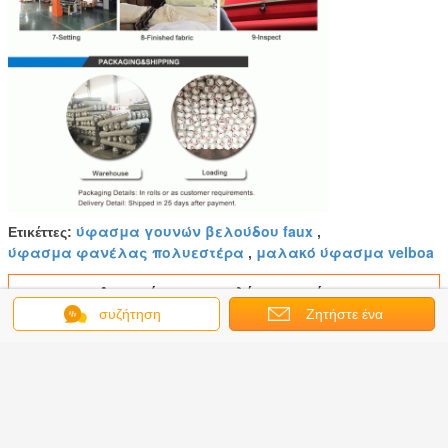
ύφασμα γουνών βελούδου faux
Ετικέττες:
,
ύφασμα φανέλας πολυεστέρα
μαλακό ύφασμα velboa
,
Αποκτήστε την καλύτερη τιμή για
συζήτηση
Ζητήστε ένα
απόσπασμα
Εμπορικό Velour πλέκει το
ύφασμα για την κατασκευή των
γεμισμένων ζώων το διάφορο
χρώμα