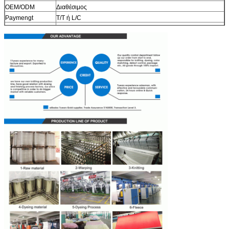
OEM/ODM
Διαθέσιμος
Paymengt
T/T ή L/C
Όροι της
ΑΛΥΣΊΔΑ ΡΟΛΟΓΙΟΎ
αποστολής