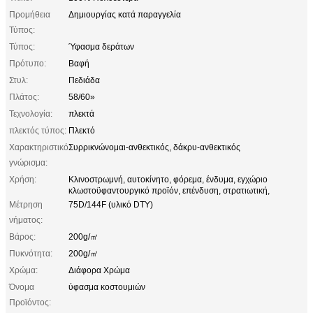
Προμήθεια
Δημιουργίας κατά παραγγελία
Τύπος:
Τύπος:
Ύφασμα δεράτων
Πρότυπο:
Βαφή
Στυλ:
Πεδιάδα
Πλάτος:
58/60»
Τεχνολογία:
πλεκτά
πλεκτός τύπος:
Πλεκτό
Χαρακτηριστικό
Συρρικνώνομαι-ανθεκτικός, δάκρυ-ανθεκτικός
γνώρισμα:
Χρήση:
Κλινοστρωμνή, αυτοκίνητο, φόρεμα, ένδυμα, εγχώριο
κλωστοϋφαντουργικό προϊόν, επένδυση, στρατιωτική,
Μέτρηση
75D/144F (υλικό DTY)
νήματος:
Βάρος:
200g/㎡
Πυκνότητα:
200g/㎡
Χρώμα:
Διάφορα Χρώμα
Όνομα
ύφασμα κοστουμιών
Προϊόντος: