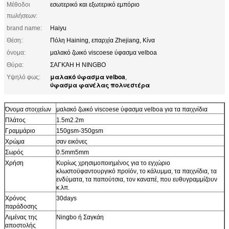
Μέθοδοι
εσωτερικό και εξωτερικό εμπόριο
πωλήσεων:
brand name:
Haiyu
Θέση:
Πόλη Haining, επαρχία Zhejiang, Κίνα
όνομα:
μαλακό ζωικό viscoese ύφασμα velboa
Θύρα:
ΣΑΓΚΆΗ Η NINGBO
μαλακό ύφασμα velboa
Υψηλό φως:
,
ύφασμα φανέλας πολυεστέρα
Όνομα στοιχείων
μαλακό ζωικό viscoese ύφασμα velboa για τα παιχνίδια
Πλάτος
1.5m2.2m
Γραμμάριο
150gsm-350gsm
Χρώμα
σαν εικόνες
Σωρός
0.5mm5mm
Χρήση
Κυρίως χρησιμοποιημένος για το εγχώριο
κλωστοϋφαντουργικό προϊόν, το κάλυμμα, τα παιχνίδια, τα
ενδύματα, τα παπούτσια, τον καναπέ, που ευθυγραμμίζουν
κ.λπ.
Χρόνος
30days
παράδοσης
Λιμένας της
Ningbo ή Σαγκάη
αποστολής