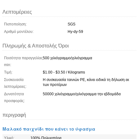
Λεπτομέρειες
Πιστοποίηση:
SGS
Αριθμό μοντέλου:
Hy-dy-59
Πληρωμής & Αποστολής Όροι
Ποσότητα παραγγελίας
500 χιλιόγραμμο/χιλιόγραμμα
min:
Τιμή:
$1.00 - $3.50 / Kilograms
Συσκευασία
Η συσκευασία ταινιών PE, κάνει ειδικά τη δήλωση εκ
των προτέρων
λεπτομέρειες:
Δυνατότητα
50000 χιλιόγραμμο/χιλιόγραμμα την εβδομάδα
προσφοράς:
περιγραφή
Μαλακό παιχνίδι που κάνει το ύφασμα
Υλικό:
100% Πολυεστέρα