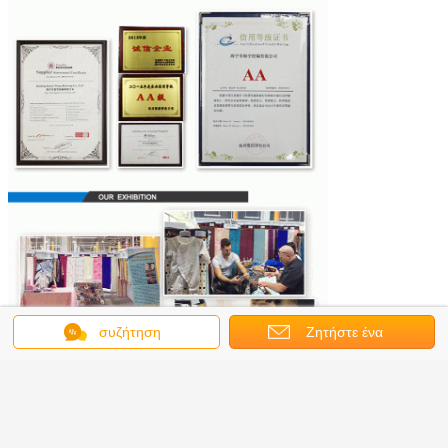
συζήτηση
Ζητήστε ένα
απόσπασμα
χρωματισμένο κοράλλι ύφασμα δεράτων
Ετικέττες:
,