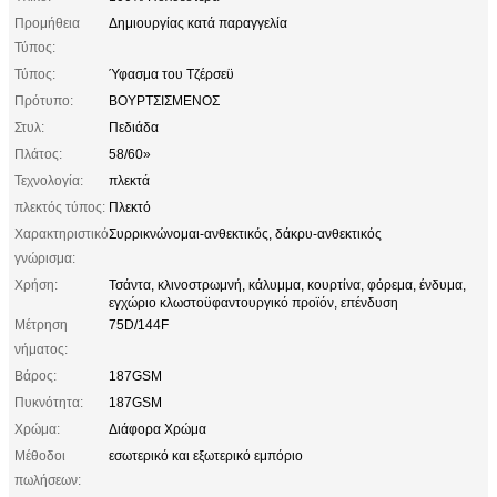
Προμήθεια
Δημιουργίας κατά παραγγελία
Τύπος:
Τύπος:
Ύφασμα του Τζέρσεϋ
Πρότυπο:
ΒΟΥΡΤΣΙΣΜΕΝΟΣ
Στυλ:
Πεδιάδα
Πλάτος:
58/60»
Τεχνολογία:
πλεκτά
πλεκτός τύπος:
Πλεκτό
Χαρακτηριστικό
Συρρικνώνομαι-ανθεκτικός, δάκρυ-ανθεκτικός
γνώρισμα:
Χρήση:
Τσάντα, κλινοστρωμνή, κάλυμμα, κουρτίνα, φόρεμα, ένδυμα,
εγχώριο κλωστοϋφαντουργικό προϊόν, επένδυση
Μέτρηση
75D/144F
νήματος:
Βάρος:
187GSM
Πυκνότητα:
187GSM
Χρώμα:
Διάφορα Χρώμα
Μέθοδοι
εσωτερικό και εξωτερικό εμπόριο
πωλήσεων: