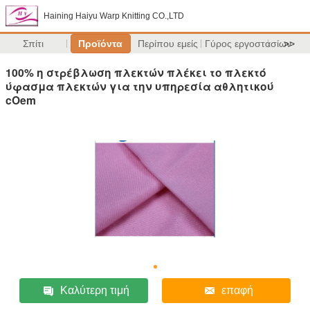
Haining Haiyu Warp Knitting CO.,LTD
Σπίτι
Προϊόντα
Περίπου εμείς
Γύρος εργοστασίων
>>
100% η στρέβλωση πλεκτών πλέκει το πλεκτό
ύφασμα πλεκτών για την υπηρεσία αθλητικού
cOem
Καλύτερη τιμή
επαφή