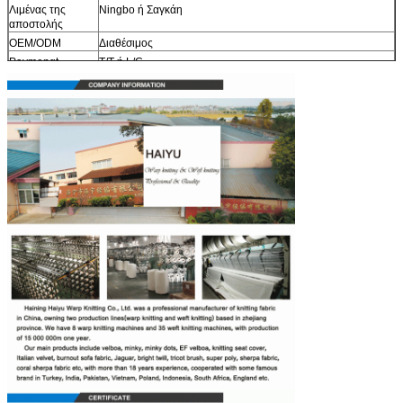
Λιμένας της
Ningbo ή Σαγκάη
αποστολής
OEM/ODM
Διαθέσιμος
Paymengt
T/T ή L/C
Όροι της
ΑΛΥΣΊΔΑ ΡΟΛΟΓΙΟΎ
αποστολής