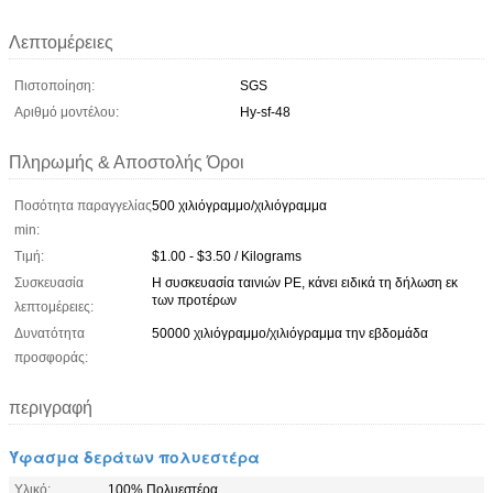
Λεπτομέρειες
Πιστοποίηση:
SGS
Αριθμό μοντέλου:
Hy-sf-48
Πληρωμής & Αποστολής Όροι
Ποσότητα παραγγελίας
500 χιλιόγραμμο/χιλιόγραμμα
min:
Τιμή:
$1.00 - $3.50 / Kilograms
Συσκευασία
Η συσκευασία ταινιών PE, κάνει ειδικά τη δήλωση εκ
των προτέρων
λεπτομέρειες:
Δυνατότητα
50000 χιλιόγραμμο/χιλιόγραμμα την εβδομάδα
προσφοράς:
περιγραφή
Ύφασμα δεράτων πολυεστέρα
Υλικό:
100% Πολυεστέρα