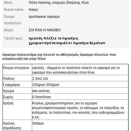
Θέση:
Πόλη Haining, επαρχία Zhejiang, Κίνα
Brand name:
Haiyu
Όνομα
sportswear ύφασμα
προϊόντων:
Θύρα:
ΣΑΓΚΆΗ Η NINGBO
ομαλός πλέξτε το ύφασμα
Υψηλό φως:
,
χρωματισμένο κοράλλι ύφασμα δεράτων
ύφασμα πολυεστέρα για πλεκτό το αθλητισμός ύφασμα πλεκτών που
κατασκευάζεται στην Κίνα
Όνομα στοιχείων
υψηλός - βαμμένο το ποιότητα πλεκτό το ύφασμα για το
ύφασμα που κατασκευάστηκε στην Κίνα
Πλάτος
1.5m2.2m
Γραμμάριο
150gsm-350gsm
Χρώμα
σαν εικόνες
Σωρός
0.5mm5mm
Χρήση
Κυρίως χρησιμοποιημένος για το εγχώριο
κλωστοϋφαντουργικό προϊόν, το κάλυμμα, τα παιχνίδια, τα
ενδύματα, τα παπούτσια, τον καναπέ, που ευθυγραμμίζουν
κ.λπ.
Χρόνος
30days
παράδοσης