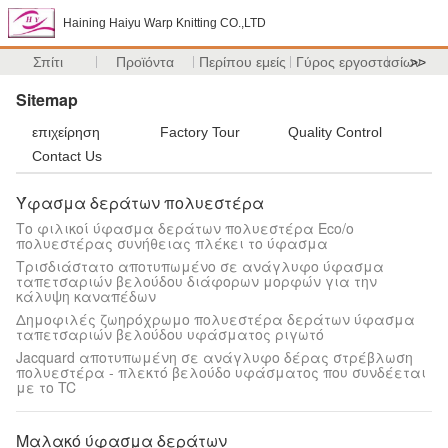
Haining Haiyu Warp Knitting CO.,LTD
Σπίτι
Προϊόντα
Περίπου εμείς
Γύρος εργοστασίων
>>
Sitemap
επιχείρηση
Factory Tour
Quality Control
Contact Us
Ύφασμα δεράτων πολυεστέρα
Το φιλικοί ύφασμα δεράτων πολυεστέρα Eco/ο
πολυεστέρας συνήθειας πλέκει το ύφασμα
Τρισδιάστατο αποτυπωμένο σε ανάγλυφο ύφασμα
ταπετσαριών βελούδου διάφορων μορφών για την
κάλυψη καναπέδων
Δημοφιλές ζωηρόχρωμο πολυεστέρα δεράτων ύφασμα
ταπετσαριών βελούδου υφάσματος ριγωτό
Jacquard αποτυπωμένη σε ανάγλυφο δέρας στρέβλωση
πολυεστέρα - πλεκτό βελούδο υφάσματος που συνδέεται
με το TC
Μαλακό ύφασμα δεράτων