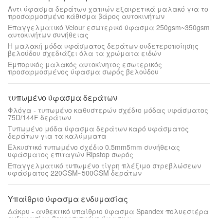
Αντι ύφασμα δεράτων χαπιών εξαιρετικά μαλακό για το
προσαρμοσμένο κάθισμα βάρος αυτοκινήτων
Επαγγελματικό Velour εσωτερικό ύφασμα 250gsm~350gsm
αυτοκινήτων συνήθειας
Η μαλακή μόδα υφάσματος δεράτων ουδετεροποίησης
βελούδου σχεδιάζει όλα τα χρώματα ειδών
Εμπορικός μαλακός αυτοκίνητος εσωτερικός
προσαρμοσμένος ύφασμα σωρός βελούδου
τυπωμένο ύφασμα δεράτων
Φλόγα - τυπωμένο καθυστερών σχέδιο μόδας υφάσματος
75D/144F δεράτων
Τυπωμένο μόδα ύφασμα δεράτων καρό υφάσματος
δεράτων για τα καλύμματα
Ελκυστικό τυπωμένο σχέδιο 0.5mm5mm συνήθειας
υφάσματος επιταγών Ripstop σωρός
Επαγγελματικό τυπωμένο τίγρη πλέξιμο στρεβλώσεων
υφάσματος 220GSM~500GSM δεράτων
Υπαίθριο ύφασμα ενδυμασίας
Δάκρυ - ανθεκτικό υπαίθριο ύφασμα Spandex πολυεστέρα