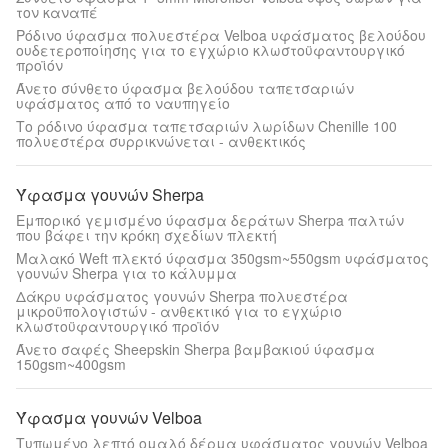
τον καναπέ
Ρόδινο ύφασμα πολυεστέρα Velboa υφάσματος βελούδου
ουδετεροποίησης για το εγχώριο κλωστοϋφαντουργικό
προϊόν
Άνετο σύνθετο ύφασμα βελούδου ταπετσαριών
υφάσματος από το ναυπηγείο
Το ρόδινο ύφασμα ταπετσαριών λωρίδων Chenille 100
πολυεστέρα συρρικνώνεται - ανθεκτικός
Ύφασμα γουνών Sherpa
Εμπορικό γεμισμένο ύφασμα δεράτων Sherpa παλτών
που βάφει την κρόκη σχεδίων πλεκτή
Μαλακό Weft πλεκτό ύφασμα 350gsm~550gsm υφάσματος
γουνών Sherpa για το κάλυμμα
Δάκρυ υφάσματος γουνών Sherpa πολυεστέρα
μικροϋπολογιστών - ανθεκτικό για το εγχώριο
κλωστοϋφαντουργικό προϊόν
Άνετο σαφές Sheepskin Sherpa βαμβακιού ύφασμα
150gsm~400gsm
Ύφασμα γουνών Velboa
Τυπωμένο λεπτό ομαλό δέρμα υφάσματος γουνών Velboa