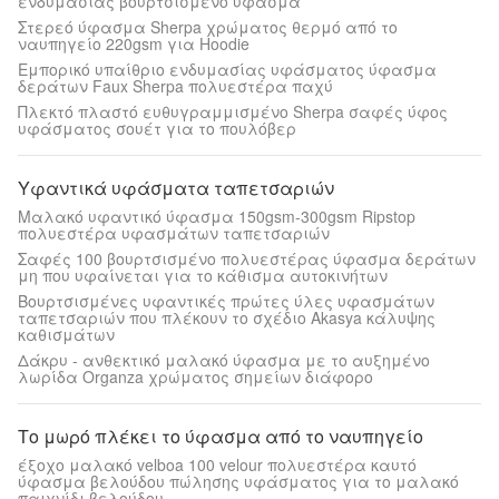
ενδυμασίας βουρτσισμένο ύφασμα
Στερεό ύφασμα Sherpa χρώματος θερμό από το
ναυπηγείο 220gsm για Hoodie
Εμπορικό υπαίθριο ενδυμασίας υφάσματος ύφασμα
δεράτων Faux Sherpa πολυεστέρα παχύ
Πλεκτό πλαστό ευθυγραμμισμένο Sherpa σαφές ύφος
υφάσματος σουέτ για το πουλόβερ
Υφαντικά υφάσματα ταπετσαριών
Μαλακό υφαντικό ύφασμα 150gsm-300gsm Ripstop
πολυεστέρα υφασμάτων ταπετσαριών
Σαφές 100 βουρτσισμένο πολυεστέρας ύφασμα δεράτων
μη που υφαίνεται για το κάθισμα αυτοκινήτων
Βουρτσισμένες υφαντικές πρώτες ύλες υφασμάτων
ταπετσαριών που πλέκουν το σχέδιο Akasya κάλυψης
καθισμάτων
Δάκρυ - ανθεκτικό μαλακό ύφασμα με το αυξημένο
λωρίδα Organza χρώματος σημείων διάφορο
Το μωρό πλέκει το ύφασμα από το ναυπηγείο
έξοχο μαλακό velboa 100 velour πολυεστέρα καυτό
ύφασμα βελούδου πώλησης υφάσματος για το μαλακό
παιχνίδι βελούδου