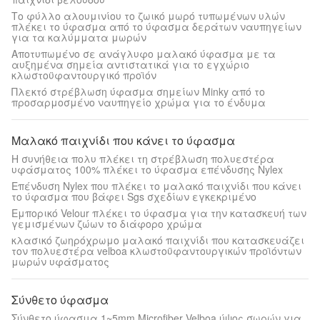
Το φύλλο αλουμινίου το ζωικό μωρό τυπωμένων υλών
πλέκει το ύφασμα από το ύφασμα δεράτων ναυπηγείων
για τα καλύμματα μωρών
Αποτυπωμένο σε ανάγλυφο μαλακό ύφασμα με τα
αυξημένα σημεία αντιστατικά για το εγχώριο
κλωστοϋφαντουργικό προϊόν
Πλεκτό στρέβλωση ύφασμα σημείων Minky από το
προσαρμοσμένο ναυπηγείο χρώμα για το ένδυμα
Μαλακό παιχνίδι που κάνει το ύφασμα
Η συνήθεια πολυ πλέκει τη στρέβλωση πολυεστέρα
υφάσματος 100% πλέκει το ύφασμα επένδυσης Nylex
Επένδυση Nylex που πλέκει το μαλακό παιχνίδι που κάνει
το ύφασμα που βάφει Sgs σχεδίων εγκεκριμένο
Εμπορικό Velour πλέκει το ύφασμα για την κατασκευή των
γεμισμένων ζώων το διάφορο χρώμα
κλασικό ζωηρόχρωμο μαλακό παιχνίδι που κατασκευάζει
τον πολυεστέρα velboa κλωστοϋφαντουργικών προϊόντων
μωρών υφάσματος
Σύνθετο ύφασμα
Σύνθετο ύφασμα 1~5mm Microfiber Velboa ύψος σωρών για