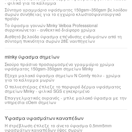
- φιλικό για το κάλυμμα
Σύντομο γραμμάριο υφάσματος 150gsm~350gsm βελούδου
σωρών συνήθειας για το εγχώριο κλωστοϋφαντουργικό
προϊόν
Το ύφασμα γουνών Minky Velboa Professsional
συρρικνώνεται - ανθεκτικό διάφορο χρώμα
Αισθητό βελούδο ύφασμα επένδυσης ενδυμάτων από τη
σύντομη πυκνότητα σωρών 28E ναυπηγείων
minky ύφασμα σημείων
Σκούρο πράσινο προσαρμοσμένο γραμμάριο χρώμα
υφάσματος 150gsm-350gsm σημείων Minky
Έξοχο μαλακό ύφασμα σημείων Ν Comfy πολυ - χρώμα
για το κάλυμμα μωρών
Ο πολυεστέρας έπλεξε το πορφυρό δέρμα υφάσματος
σημείων Minky - φιλικό SGS εγκεκριμένο
Επαγγελματικός ουρανός - μπλε μαλακό ύφασμα με την
υπηρεσία cOem σημείων
Ύφασμα υφασμάτων καναπέδων
Η στρέβλωση έπλεξε το άνετο ύφασμα 0.5mm5mm
υφασμάτων καναπέδων ύψος σωρών